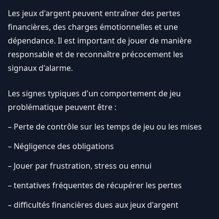
Les jeux d'argent peuvent entraîner des pertes
financières, des charges émotionnelles et une
dépendance. Il est important de jouer de manière
responsable et de reconnaître précocement les
signaux d'alarme.
Les signes typiques d'un comportement de jeu
problématique peuvent être :
– Perte de contrôle sur les temps de jeu ou les mises
– Négligence des obligations
– Jouer par frustration, stress ou ennui
– tentatives fréquentes de récupérer les pertes
– difficultés financières dues aux jeux d'argent