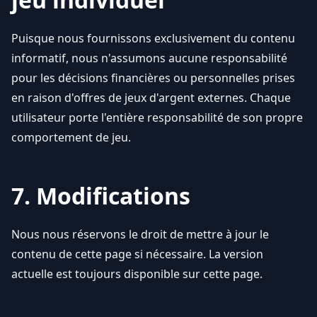
Puisque nous fournissons exclusivement du contenu
informatif, nous n'assumons aucune responsabilité
pour les décisions financières ou personnelles prises
en raison d'offres de jeux d'argent externes. Chaque
utilisateur porte l'entière responsabilité de son propre
comportement de jeu.
7. Modifications
Nous nous réservons le droit de mettre à jour le
contenu de cette page si nécessaire. La version
actuelle est toujours disponible sur cette page.