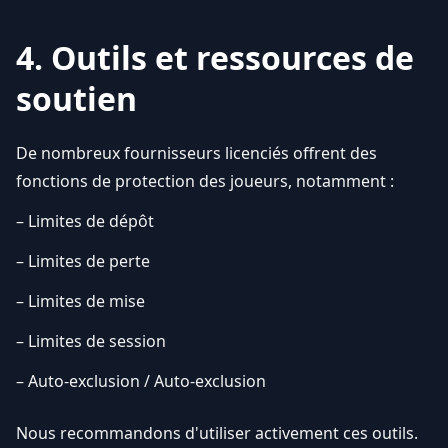
4. Outils et ressources de
soutien
De nombreux fournisseurs licenciés offrent des
fonctions de protection des joueurs, notamment :
– Limites de dépôt
– Limites de perte
– Limites de mise
– Limites de session
– Auto-exclusion / Auto-exclusion
Nous recommandons d'utiliser activement ces outils.