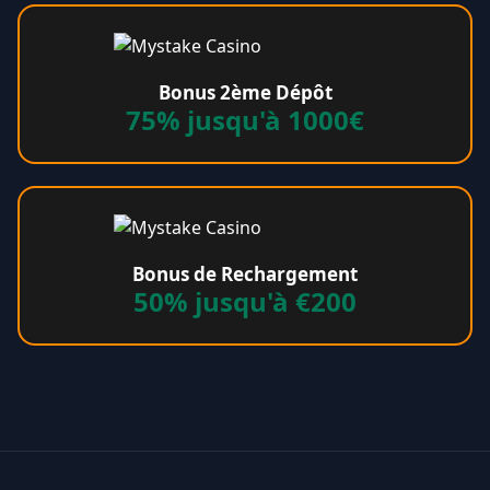
Bonus 2ème Dépôt
75% jusqu'à 1000€
Bonus de Rechargement
50% jusqu'à €200